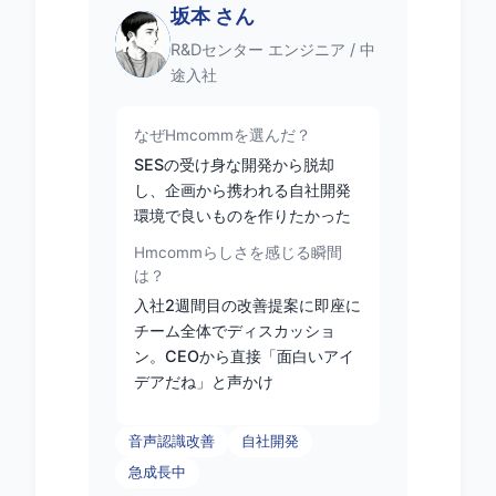
坂本 さん
K.S.
R&Dセンター エンジニア / 中
途入社
なぜHmcommを選んだ？
SESの受け身な開発から脱却
し、企画から携われる自社開発
環境で良いものを作りたかった
Hmcommらしさを感じる瞬間
は？
入社2週間目の改善提案に即座に
チーム全体でディスカッショ
ン。CEOから直接「面白いアイ
デアだね」と声かけ
音声認識改善
自社開発
急成長中