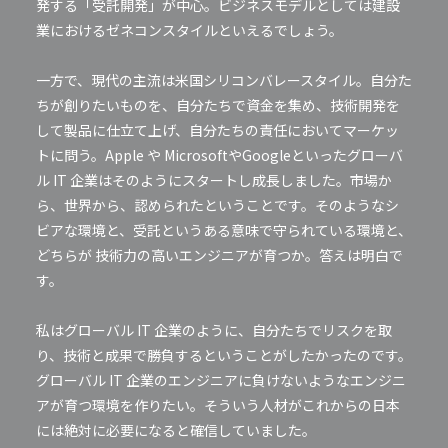
発する「受託開発」が中心。ビジネスモデルとしては建設
業におけるゼネコンスタイルといえるでしょう。
一方で、現代の主流は米国シリコンバレースタイル。自分た
ちが創りたいものを、自分たちで資金を集め、技術開発を
して製品に仕立て上げ、自分たちの責任においてマーケッ
トに問う。Apple や MicrosoftやGoogleといったグローバ
ル IT 企業はそのようにスタートし成長しました。市場か
ら、世界から、認められたということです。そのようなシ
ビアな環境と、受託というある意味で守られている環境と、
どちらが 技術力の高いエンジニアが育つか。答えは明白で
す。
私はグローバル IT 企業のように、自分たちでリスクを取
り、技術と成果で勝負するということがしたかったのです。
グローバル IT 企業のエンジニアに負けないようなエンジニ
アが育つ環境を作りたい。そういう人材がこれからの日本
には絶対に必要になると確信していました。